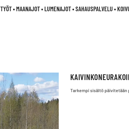
TYÖT • MAANAJOT • LUMENAJOT • SAHAUSPALVELU • KOIV
KAIVINKONEURAKOI
Tarkempi sisältö päivitetään p